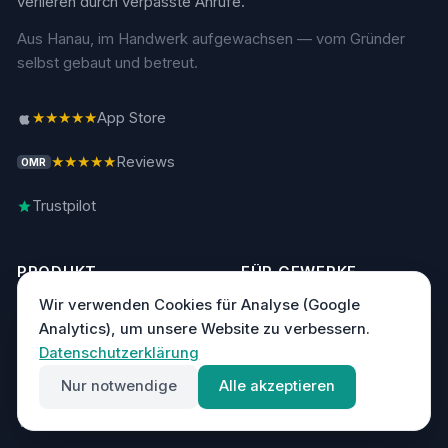
verlieren durch verpasste Anrufe.
Aus Hanau, im Handwerk aufgewachsen — vom Gründer
selbst gebaut und betreut.
★★★★★
App Store
★★★★★
Reviews
OMR
Trustpilot
PRODUKT
FÜR GEWERKE
Wir verwenden Cookies für Analyse (Google
Funktionen
Elektriker
Analytics), um unsere Website zu verbessern.
Datenschutzerklärung
Preise
Heizung & Sanitär
Nur notwendige
Alle akzeptieren
Vergleich
Photovoltaik