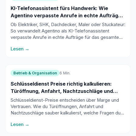
KI-Telefonassistent fürs Handwerk: Wie
Agentino verpasste Anrufe in echte Aufträge
verwandelt
Ob Elektriker, SHK, Dachdecker, Maler oder Stuckateur:
So verwandelt Agentino als KI-Telefonassistent
verpasste Anrufe in echte Aufträge für das gesamte
Handwerk.
Lesen →
Betrieb & Organisation
6 Min.
Schlüsseldienst Preise richtig kalkulieren:
Türöffnung, Anfahrt, Nachtzuschläge und
seriöse Kommunikation
Schlüsseldienst-Preise entscheiden über Marge und
Vertrauen. Wie du Türöffnungen, Anfahrt und
Nachtzuschläge sauber kalkulierst, welche Fragen du
vor der Anfahrt stellen musst und wie du dich klar von
Lesen →
Abzocke abgrenzt.