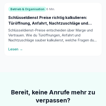
Betrieb & Organisation
6 Min.
Schlüsseldienst Preise richtig kalkulieren:
Türöffnung, Anfahrt, Nachtzuschläge und
seriöse Kommunikation
Schlüsseldienst-Preise entscheiden über Marge und
Vertrauen. Wie du Türöffnungen, Anfahrt und
Nachtzuschläge sauber kalkulierst, welche Fragen du
vor der Anfahrt stellen musst und wie du dich klar von
Lesen →
Abzocke abgrenzt.
Bereit, keine Anrufe mehr zu
verpassen?