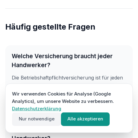
Häufig gestellte Fragen
Welche Versicherung braucht jeder
Handwerker?
Die Betriebshaftpflichtversicherung ist für jeden
Handwerksbetrieb unverzichtbar. Sie schützt bei
Personen-, Sach- und Vermögensschäden, die
Wir verwenden Cookies für Analyse (Google
bei der Arbeit beim Kunden entstehen.
Analytics), um unsere Website zu verbessern.
Datenschutzerklärung
Nur notwendige
Alle akzeptieren
Was kostet eine Betriebshaftpflicht für