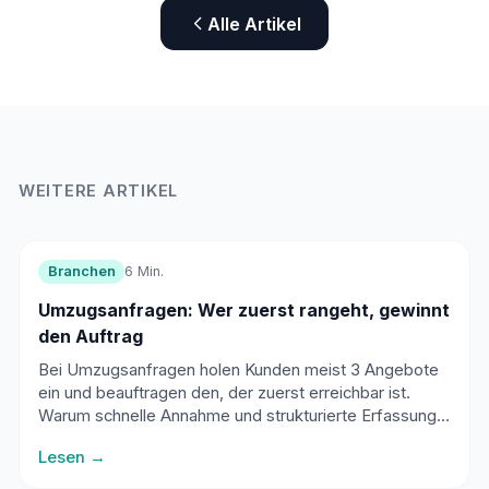
Alle Artikel
WEITERE ARTIKEL
Branchen
6 Min.
Umzugsanfragen: Wer zuerst rangeht, gewinnt
den Auftrag
Bei Umzugsanfragen holen Kunden meist 3 Angebote
ein und beauftragen den, der zuerst erreichbar ist.
Warum schnelle Annahme und strukturierte Erfassung
der Eckdaten über den Auftrag entscheiden - und wie
Lesen →
ein KI-Telefonassistent hilft.