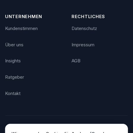
UNTERNEHMEN
RECHTLICHES
Kundenstimmen
Datenschutz
Über uns
Impressum
Insights
AGB
Ratgeber
Kontakt
© 2026 Agentino. Alle Rechte vorbehalten.
Made in Germany
DSGVO-konform · Hosting in Deutschland