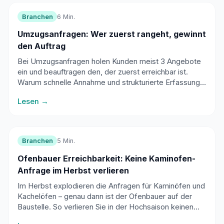
Branchen
6 Min.
Umzugsanfragen: Wer zuerst rangeht, gewinnt
den Auftrag
Bei Umzugsanfragen holen Kunden meist 3 Angebote
ein und beauftragen den, der zuerst erreichbar ist.
Warum schnelle Annahme und strukturierte Erfassung
der Eckdaten über den Auftrag entscheiden - und wie
Lesen →
ein KI-Telefonassistent hilft.
Branchen
5 Min.
Ofenbauer Erreichbarkeit: Keine Kaminofen-
Anfrage im Herbst verlieren
Im Herbst explodieren die Anfragen für Kaminöfen und
Kachelöfen – genau dann ist der Ofenbauer auf der
Baustelle. So verlieren Sie in der Hochsaison keinen
einzigen Anruf mehr und füllen Ihren Beratungskalender