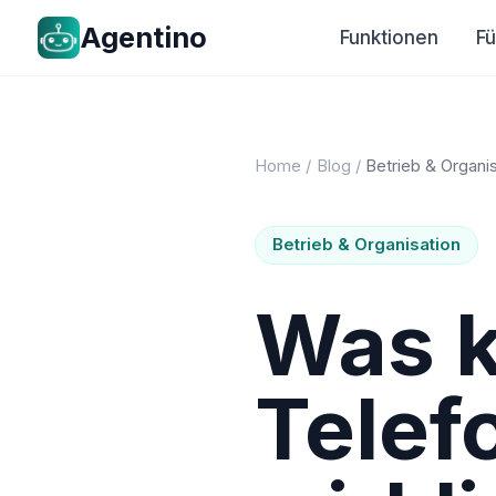
Agentino
Funktionen
F
Home
/
Blog
/
Betrieb & Organi
Betrieb & Organisation
Was k
Telef