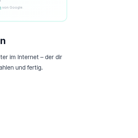
n
n
von Google.
en
r im Internet – der dir
ahlen und fertig.