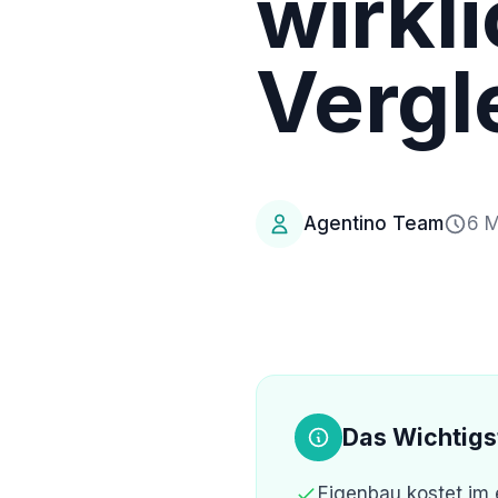
wirkl
Vergl
Agentino Team
6 M
Das Wichtigs
Eigenbau kostet im 