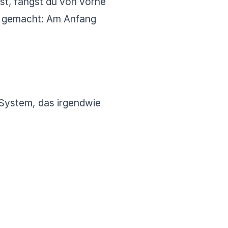
ist, fängst du von vorne
g gemacht: Am Anfang
 System, das irgendwie