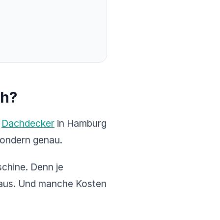
ch?
r
Dachdecker
in Hamburg
 Sondern genau.
schine. Denn je
raus. Und manche Kosten