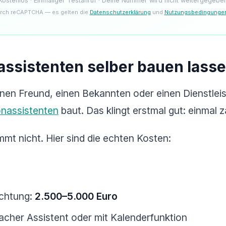
Kostenlos · Einmaliger Testanruf · Deine Nummer wird nicht weitergegebe
rch reCAPTCHA — es gelten die
Datenschutzerklärung
und
Nutzungsbedingunge
assistenten selber bauen lass
nen Freund, einen Bekannten oder einen Dienstleiste
onassistenten
baut. Das klingt erstmal gut: einmal z
mmt nicht. Hier sind die echten Kosten:
ichtung:
2.500–5.000 Euro
acher Assistent oder mit Kalenderfunktion