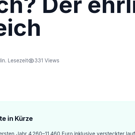
ich? Der ehrl
eich
in. Lesezeit
331 Views
te in Kürze
ersten Jahr 4.260–11.460 Euro inklusive versteckter lau