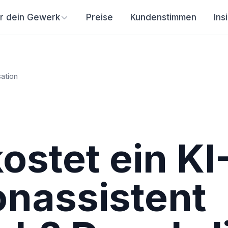
ür dein Gewerk
Preise
Kundenstimmen
Ins
sation
ostet ein KI
onassistent