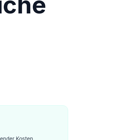
iche
fender Kosten