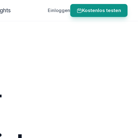
ights
Einloggen
Kostenlos testen
-