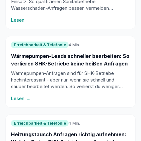
Einsatz. So qualifizieren Sanitärbetriebe
Wasserschaden-Anfragen besser, vermeiden
Leerfahrten und steuern Folgeschäden professioneller.
Lesen →
Erreichbarkeit & Telefonie
4 Min.
Wärmepumpen-Leads schneller bearbeiten: So
verlieren SHK-Betriebe keine heißen Anfragen
Wärmepumpen-Anfragen sind für SHK-Betriebe
hochinteressant - aber nur, wenn sie schnell und
sauber bearbeitet werden. So verlierst du weniger
heiße Leads zwischen Baustelle, Rückrufliste und
Lesen →
Feierabend.
Erreichbarkeit & Telefonie
4 Min.
Heizungstausch Anfragen richtig aufnehmen: