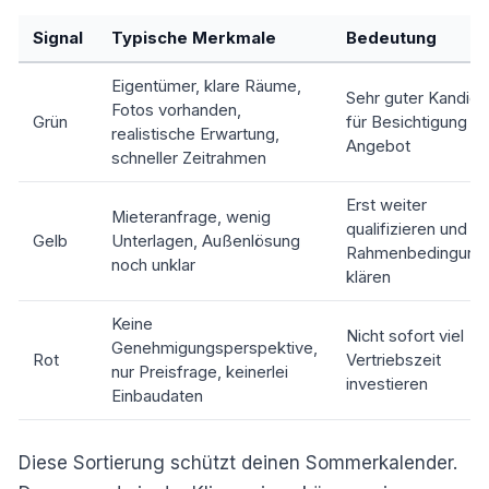
Signal
Typische Merkmale
Bedeutung
Eigentümer, klare Räume,
Sehr guter Kandida
Fotos vorhanden,
Grün
für Besichtigung u
realistische Erwartung,
Angebot
schneller Zeitrahmen
Erst weiter
Mieteranfrage, wenig
qualifizieren und
Gelb
Unterlagen, Außenlösung
Rahmenbedingung
noch unklar
klären
Keine
Nicht sofort viel
Genehmigungsperspektive,
Rot
Vertriebszeit
nur Preisfrage, keinerlei
investieren
Einbaudaten
Diese Sortierung schützt deinen Sommerkalender.