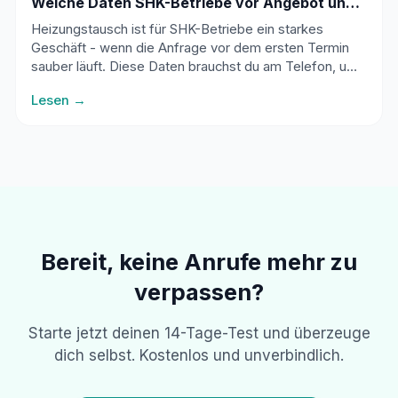
Welche Daten SHK-Betriebe vor Angebot und
Besichtigung brauchen
Heizungstausch ist für SHK-Betriebe ein starkes
Geschäft - wenn die Anfrage vor dem ersten Termin
sauber läuft. Diese Daten brauchst du am Telefon, um
Angebote besser vorzubereiten und Fehleinsätze zu
Lesen →
vermeiden.
Bereit, keine Anrufe mehr zu
verpassen?
Starte jetzt deinen 14-Tage-Test und überzeuge
dich selbst. Kostenlos und unverbindlich.