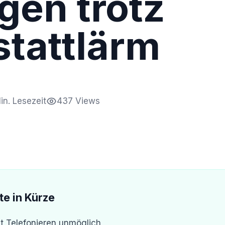
gen trotz
tattlärm
in. Lesezeit
437 Views
te in Kürze
t Telefonieren unmöglich