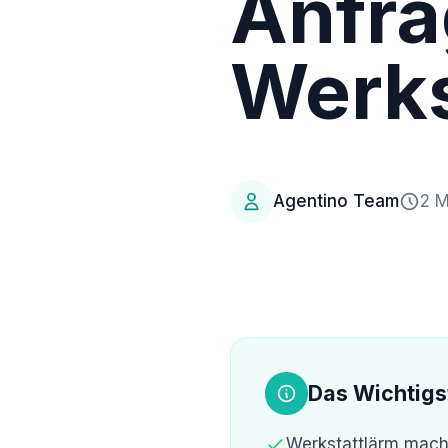
Anfra
Werks
Agentino Team
2 M
Das Wichtigs
Werkstattlärm mach