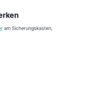
erken
er
am Sicherungskasten,