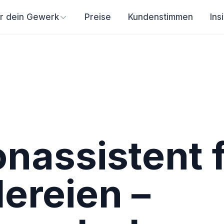
ür dein Gewerk
Preise
Kundenstimmen
Ins
onassistent 
lereien –