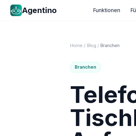
Agentino
Funktionen
F
Home
/
Blog
/
Branchen
Branchen
Telef
Tisch