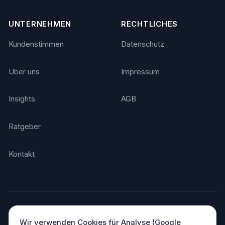
UNTERNEHMEN
RECHTLICHES
Kundenstimmen
Datenschutz
Über uns
Impressum
Insights
AGB
Ratgeber
Kontakt
© 2026 Agentino. Alle Rechte vorbehalten.
Made in Germany
DSGVO-konform · Hosting in Deutschland
Wir verwenden Cookies für Analyse (Google