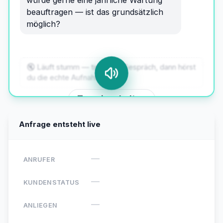
beauftragen — ist das grundsätzlich
möglich?
🔇 Läuft stumm — tipp aufs Gespräch, dann hörst
du die echte Aufnahme.
Ton einschalten
Anfrage entsteht live
Jürgen Kern
ANRUFER
—
KUNDENSTATUS
—
ANLIEGEN