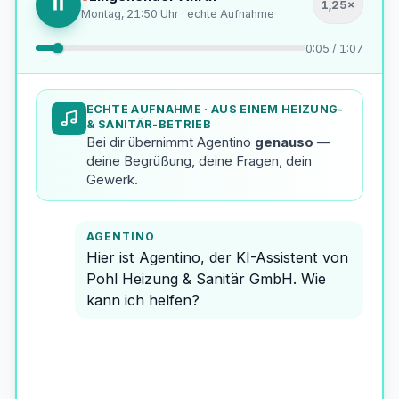
1,25×
Montag, 21:50 Uhr · echte Aufnahme
0:07 / 1:07
ECHTE AUFNAHME
· AUS EINEM HEIZUNG-
& SANITÄR-BETRIEB
Bei dir übernimmt Agentino
genauso
—
deine Begrüßung, deine Fragen, dein
Gewerk.
AGENTINO
Hier ist Agentino, der KI-Assistent von
Pohl Heizung & Sanitär GmbH. Wie
kann ich helfen?
ANRUFER
Hi, servus — Jürgen Kern mein Name.
Letztes Jahr hat der Betrieb eine
Heizungsanlage bei mir eingebaut. Ich