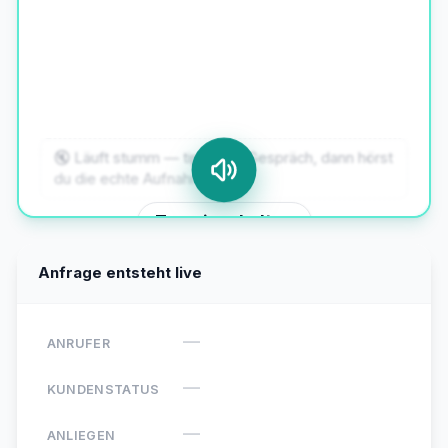
würde gerne eine jährliche Wartung
beauftragen — ist das grundsätzlich
möglich?
🔇 Läuft stumm — tipp aufs Gespräch, dann hörst
du die echte Aufnahme.
Ton einschalten
Anfrage entsteht live
—
ANRUFER
—
KUNDENSTATUS
—
ANLIEGEN