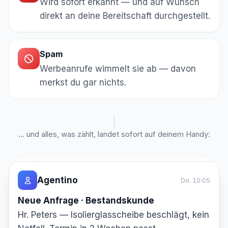
Wird sofort erkannt — und auf Wunsch
direkt an deine Bereitschaft durchgestellt.
Spam
Werbeanrufe wimmelt sie ab — davon
merkst du gar nichts.
… und alles, was zählt, landet sofort auf deinem Handy:
Ag
Agentino
Sa. 22:50
Agentino
Di. 16:25
Neue An
Notfall — durchgestellt
Neue Anfrage · Neukunde
Hr. Pete
Bäckerei Frey — Schaufenster eingeschlagen,
Fam. Sommer — Balkonverglasung, Angebot
Notfall. 
Laden steht offen. Akuter Notfall, an die