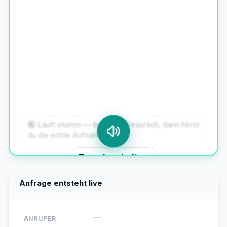
🔇 Läuft stumm — tipp aufs Gespräch, dann hörst
du die echte Aufnahme.
Ton einschalten
Anfrage entsteht live
—
ANRUFER