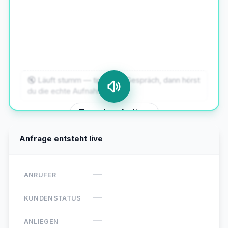
würde gerne eine jährliche Wartung
beauftragen — ist das grundsätzlich
möglich?
🔇 Läuft stumm — tipp aufs Gespräch, dann hörst
du die echte Aufnahme.
Ton einschalten
Anfrage entsteht live
—
ANRUFER
—
KUNDENSTATUS
—
ANLIEGEN