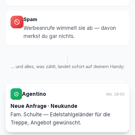
Spam
Werbeanrufe wimmelt sie ab — davon
merkst du gar nichts.
… und alles, was zählt, landet sofort auf deinem Handy:
Agentino
Mo. 18:00
Agentino
Do. 08:30
Neue Anfrage · Neukunde
Neue Anfrage · Bestandskunde
Fam. Schulte — Edelstahlgeländer für die
Hr. Winkler — Geländer nachziehen, kein
Treppe, Angebot gewünscht.
akutes Risiko. Termin in 2 Wochen passt.