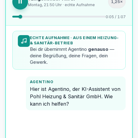
1,25×
Montag, 21:50 Uhr · echte Aufnahme
0:08 / 1:07
ECHTE AUFNAHME
· AUS EINEM HEIZUNG-
& SANITÄR-BETRIEB
Bei dir übernimmt Agentino
genauso
—
deine Begrüßung, deine Fragen, dein
Gewerk.
AGENTINO
Hier ist Agentino, der KI-Assistent von
Pohl Heizung & Sanitär GmbH. Wie
kann ich helfen?
ANRUFER
Hi, servus — Jürgen Kern mein Name.
Letztes Jahr hat der Betrieb eine
Heizungsanlage bei mir eingebaut. Ich