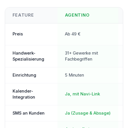
FEATURE
AGENTINO
A
Preis
Ab 49 €
9
Handwerk-
31+ Gewerke mit
B
Spezialisierung
Fachbegriffen
H
Einrichtung
5 Minuten
I
Kalender-
Ja, mit Navi-Link
Integration
SMS an Kunden
Ja (Zusage & Absage)