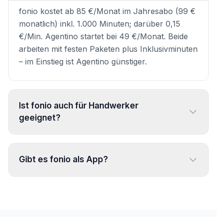
fonio kostet ab 85 €/Monat im Jahresabo (99 €
monatlich) inkl. 1.000 Minuten; darüber 0,15
€/Min. Agentino startet bei 49 €/Monat. Beide
arbeiten mit festen Paketen plus Inklusivminuten
– im Einstieg ist Agentino günstiger.
Ist fonio auch für Handwerker
geeignet?
Ja, fonio hat ein eigenes Handwerker-Angebot
(inkl. Notfall-Weiterleitung und Einzugsgebiet-
Gibt es fonio als App?
Prüfung), ist aber grundsätzlich
branchenübergreifend ausgelegt. Agentino ist
fonio wird über ein Web-Dashboard bedient;
ausschließlich auf Handwerk spezialisiert – mit
eine eigene iOS-/Android-App ist nach
31+ Gewerke-Profilen und passenden
öffentlichen Angaben nicht verfügbar. Agentino