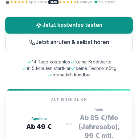
★★★★★
App Store
·
★★★★★
Reviews
·
Trustpilot
OMR
Jetzt kostenlos testen
Jetzt anrufen & selbst hören
14 Tage kostenlos
keine Kreditkarte
in 5 Minuten startklar
keine Technik nötig
monatlich kündbar
AUF EINEN BLICK
fonio
Ab 85 €/Mo
Agentino
vs.
Ab 49 €
(Jahresabo),
99 € mtl.