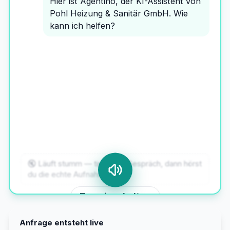
Hier ist Agentino, der KI-Assistent von
Pohl Heizung & Sanitär GmbH. Wie
kann ich helfen?
ANRUFER
Hallo, Jürgen Kern mein Name. Wir
haben ein Problem: Unsere
Heizungsanlage funktioniert nicht
mehr — und auf dem Display steht
F22.
🔇 Läuft stumm — tipp aufs Gespräch, dann hörst
du die echte Aufnahme.
Ton einschalten
Anfrage entsteht live