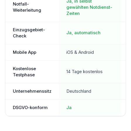
Ja, in selbst
Notfall-
gewählten Notdienst-
Weiterleitung
Zeiten
Einzugsgebiet-
Ja, automatisch
Check
Mobile App
iOS & Android
N
Kostenlose
14 Tage kostenlos
3
Testphase
Unternehmenssitz
Deutschland
Ö
DSGVO-konform
Ja