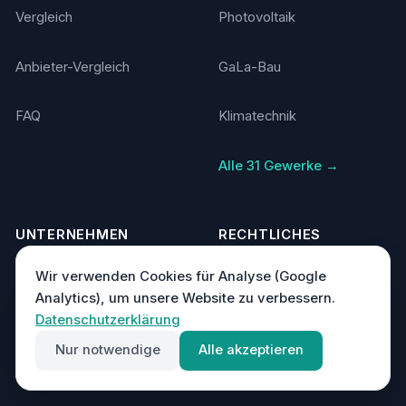
Vergleich
Photovoltaik
Anbieter-Vergleich
GaLa-Bau
FAQ
Klimatechnik
Alle 31 Gewerke →
UNTERNEHMEN
RECHTLICHES
Kundenstimmen
Datenschutz
Wir verwenden Cookies für Analyse (Google
Analytics), um unsere Website zu verbessern.
Datenschutzerklärung
Über uns
Impressum
Nur notwendige
Alle akzeptieren
Insights
AGB