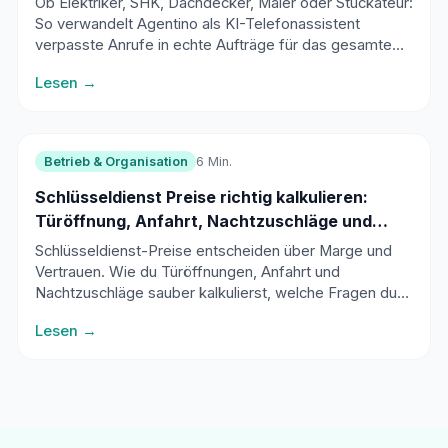
Ob Elektriker, SHK, Dachdecker, Maler oder Stuckateur:
So verwandelt Agentino als KI-Telefonassistent
verpasste Anrufe in echte Aufträge für das gesamte
Handwerk.
Lesen →
Betrieb & Organisation
6 Min.
Schlüsseldienst Preise richtig kalkulieren:
Türöffnung, Anfahrt, Nachtzuschläge und
seriöse Kommunikation
Schlüsseldienst-Preise entscheiden über Marge und
Vertrauen. Wie du Türöffnungen, Anfahrt und
Nachtzuschläge sauber kalkulierst, welche Fragen du
vor der Anfahrt stellen musst und wie du dich klar von
Lesen →
Abzocke abgrenzt.