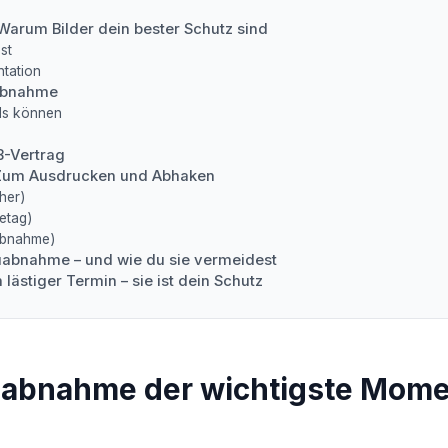
Warum Bilder dein bester Schutz sind
st
tation
uabnahme
ls können
B-Vertrag
Zum Ausdrucken und Abhaken
her)
etag)
Abnahme)
auabnahme – und wie du sie vermeidest
 lästiger Termin – sie ist dein Schutz
abnahme der wichtigste Momen