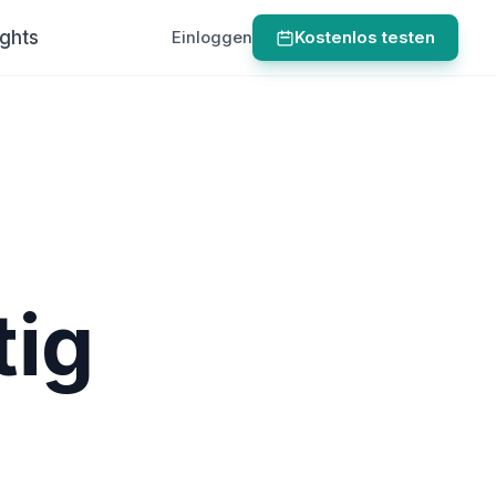
ights
Einloggen
Kostenlos testen
tig