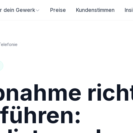
ür dein Gewerk
Preise
Kundenstimmen
Ins
Telefonie
nahme rich
führen: