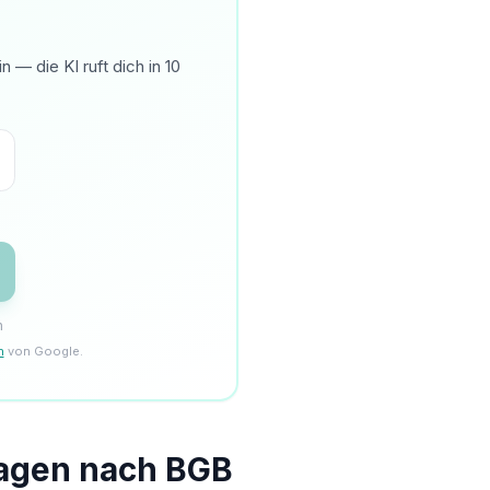
— die KI ruft dich in 10
n
n
von Google.
lagen nach BGB