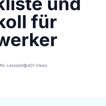
liste und
oll für
werker
Min. Lesezeit
401 Views