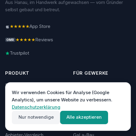
Aus Hanau, im Handwerk aufgewachsen — vom Gründer
selbst gebaut und betreut.
★★★★★
App Store
★★★★★
Reviews
OMR
Trustpilot
PRODUKT
FÜR GEWERKE
Funktionen
Elektriker
Wir verwenden Cookies für Analyse (Google
Analytics), um unsere Website zu verbessern.
Preise
Heizung & Sanitär
Datenschutzerklärung
Nur notwendige
Alle akzeptieren
Vergleich
Photovoltaik
Anbieter-Vergleich
GaLa-Bau