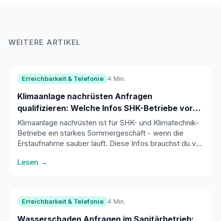
WEITERE ARTIKEL
Erreichbarkeit & Telefonie
4 Min.
Klimaanlage nachrüsten Anfragen
qualifizieren: Welche Infos SHK-Betriebe vor
der Besichtigung brauchen
Klimaanlage nachrüsten ist für SHK- und Klimatechnik-
Betriebe ein starkes Sommergeschäft - wenn die
Erstaufnahme sauber läuft. Diese Infos brauchst du vor
der Besichtigung, um gute Leads schneller zu
Lesen →
erkennen.
Erreichbarkeit & Telefonie
4 Min.
Wasserschaden Anfragen im Sanitärbetrieb: