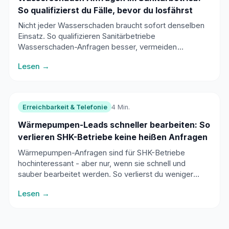
So qualifizierst du Fälle, bevor du losfährst
Nicht jeder Wasserschaden braucht sofort denselben
Einsatz. So qualifizieren Sanitärbetriebe
Wasserschaden-Anfragen besser, vermeiden
Leerfahrten und steuern Folgeschäden professioneller.
Lesen →
Erreichbarkeit & Telefonie
4 Min.
Wärmepumpen-Leads schneller bearbeiten: So
verlieren SHK-Betriebe keine heißen Anfragen
Wärmepumpen-Anfragen sind für SHK-Betriebe
hochinteressant - aber nur, wenn sie schnell und
sauber bearbeitet werden. So verlierst du weniger
heiße Leads zwischen Baustelle, Rückrufliste und
Lesen →
Feierabend.