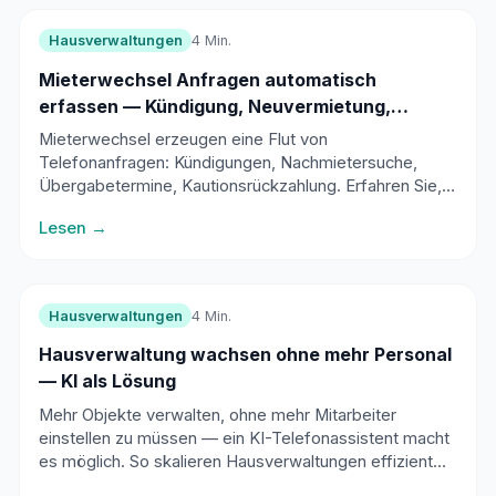
Hausverwaltungen
4 Min.
Mieterwechsel Anfragen automatisch
erfassen — Kündigung, Neuvermietung,
Übergabe
Mieterwechsel erzeugen eine Flut von
Telefonanfragen: Kündigungen, Nachmietersuche,
Übergabetermine, Kautionsrückzahlung. Erfahren Sie,
wie automatische Erfassung den Prozess strukturiert.
Lesen →
Hausverwaltungen
4 Min.
Hausverwaltung wachsen ohne mehr Personal
— KI als Lösung
Mehr Objekte verwalten, ohne mehr Mitarbeiter
einstellen zu müssen — ein KI-Telefonassistent macht
es möglich. So skalieren Hausverwaltungen effizient
und profitabel.