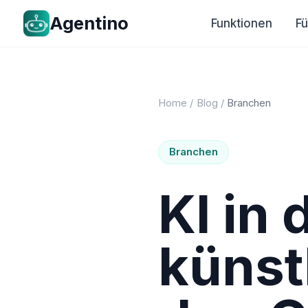
Agentino
Funktionen
F
Home
/
Blog
/
Branchen
Branchen
KI in 
künstl