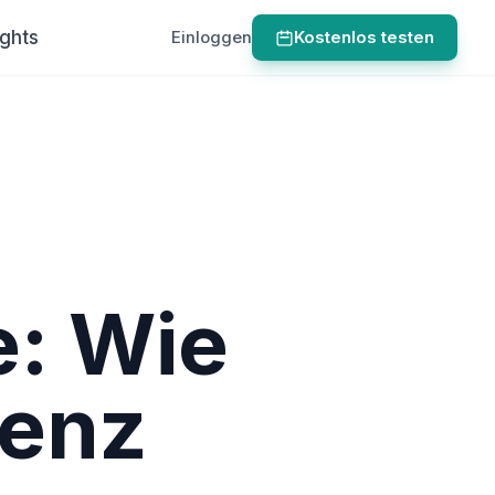
ights
Einloggen
Kostenlos testen
e: Wie
genz