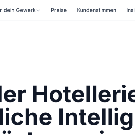
ür dein Gewerk
Preise
Kundenstimmen
Ins
der Hotelleri
iche Intelli