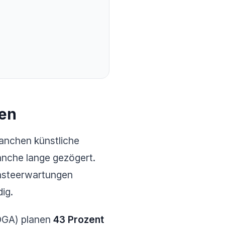
nen
anchen künstliche
ranche lange gezögert.
Gästeerwartungen
ig.
OGA) planen
43 Prozent