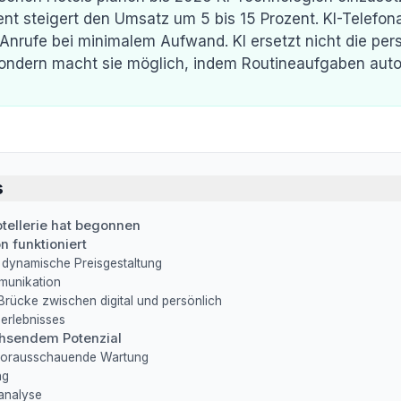
 steigert den Umsatz um 5 bis 15 Prozent. KI-Telefona
Anrufe bei minimalem Aufwand. KI ersetzt nicht die per
sondern macht sie möglich, indem Routineaufgaben auto
s
otellerie hat begonnen
n funktioniert
ynamische Preisgestaltung
munikation
 Brücke zwischen digital und persönlich
erlebnisses
chsendem Potenzial
 vorausschauende Wartung
ng
analyse