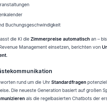
ranstaltungen
enkalender
und Buchungsgeschwindigkeit
asst die KI die
Zimmerpreise automatisch
an – bis
es Revenue Management einsetzen, berichten von
U
ent
.
Gästekommunikation
worten rund um die Uhr
Standardfragen
potenziel
reise. Die neueste Generation basiert auf großen 
mmunizieren
als die regelbasierten Chatbots der er