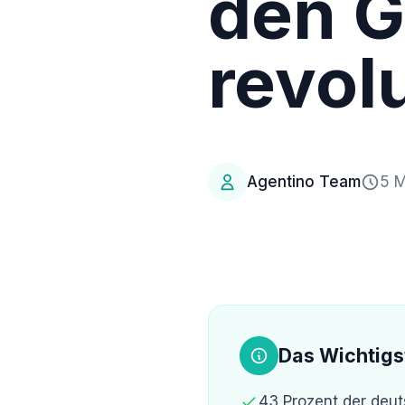
den G
revolu
Agentino Team
5 M
Das Wichtigs
43 Prozent der deut