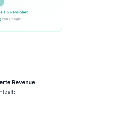
tels & Pensionen →
n
von Google.
ierte Revenue
tzeit: