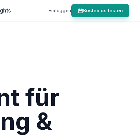
ights
Einloggen
Kostenlos testen
nt für
ung &