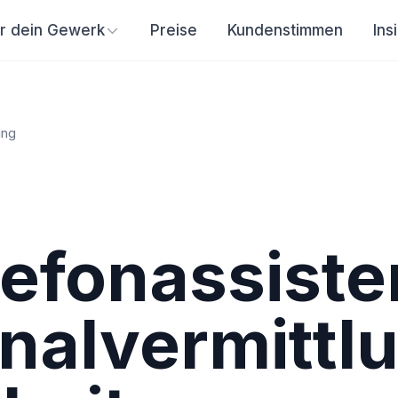
ür dein Gewerk
Preise
Kundenstimmen
Ins
ung
lefonassiste
nalvermittl