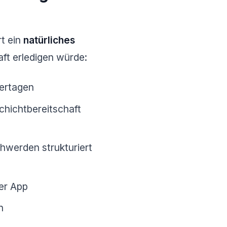
rt ein
natürliches
ft erledigen würde:
ertagen
Schichtbereitschaft
werden strukturiert
er App
n