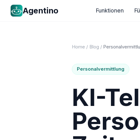
Agentino
Funktionen
F
Home
/
Blog
/
Personalvermittl
Personalvermittlung
KI-Te
Perso