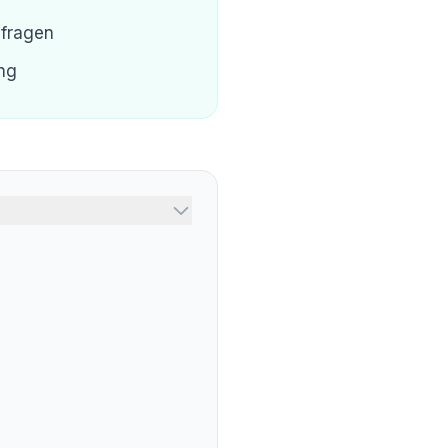
nfragen
ung