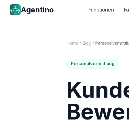
Agentino
Funktionen
F
Home
/
Blog
/
Personalvermittl
Personalvermittlung
Kund
Bewer