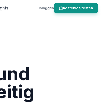
ights
Einloggen
Kostenlos testen
und
itig