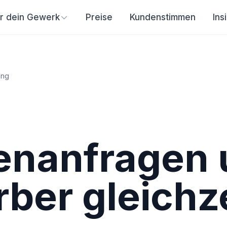
ür dein Gewerk
Preise
Kundenstimmen
Ins
ung
enanfragen 
ber gleichze