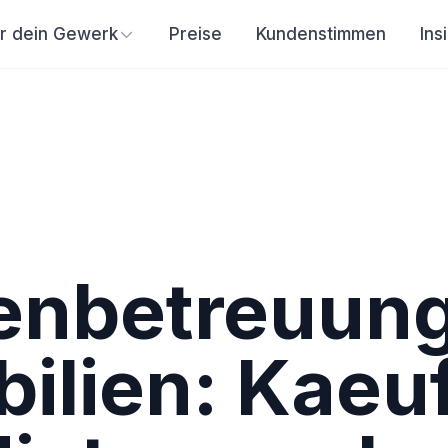
ür dein Gewerk
Preise
Kundenstimmen
Ins
enbetreuun
ilien: Kaeu