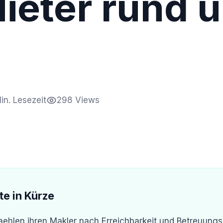
ieter rund 
in. Lesezeit
298 Views
te in Kürze
hlen ihren Makler nach Erreichbarkeit und Betreuungsq