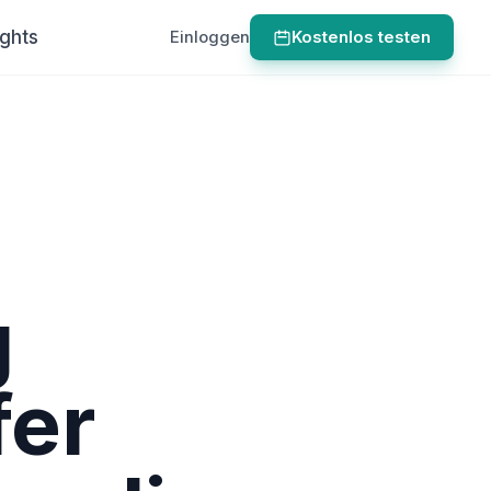
ights
Einloggen
Kostenlos testen
g
fer