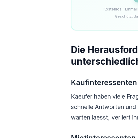
Kostenlos · Einma
Geschützt du
Die Herausfor
unterschiedli
Kaufinteressenten
Kaeufer haben viele Frag
schnelle Antworten und 
warten laesst, verliert i
Mietinteressenten