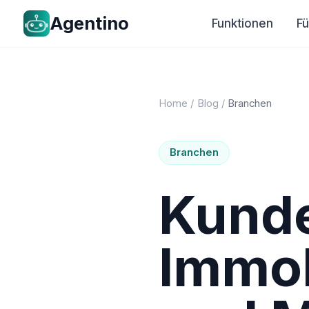
Agentino
Funktionen
F
Home
/
Blog
/
Branchen
Branchen
Kund
Immob