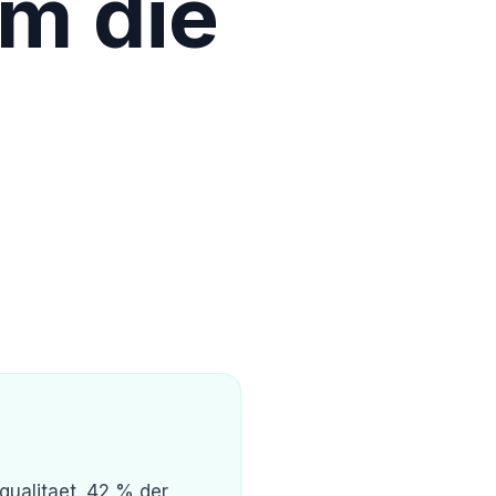
um die
ualitaet. 42 % der