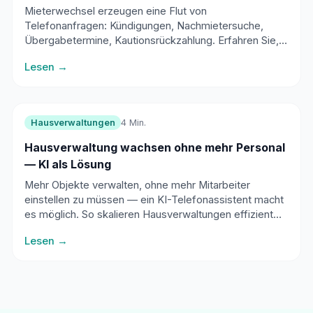
Übergabe
Mieterwechsel erzeugen eine Flut von
Telefonanfragen: Kündigungen, Nachmietersuche,
Übergabetermine, Kautionsrückzahlung. Erfahren Sie,
wie automatische Erfassung den Prozess strukturiert.
Lesen →
Hausverwaltungen
4 Min.
Hausverwaltung wachsen ohne mehr Personal
— KI als Lösung
Mehr Objekte verwalten, ohne mehr Mitarbeiter
einstellen zu müssen — ein KI-Telefonassistent macht
es möglich. So skalieren Hausverwaltungen effizient
und profitabel.
Lesen →