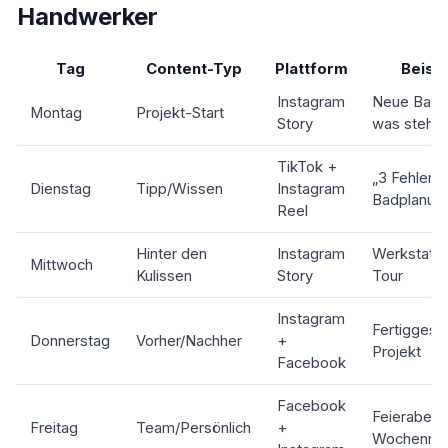
Handwerker
Tag
Content-Typ
Plattform
Beispi
Instagram
Neue Baust
Montag
Projekt-Start
Story
was steht 
TikTok +
„3 Fehler b
Dienstag
Tipp/Wissen
Instagram
Badplanun
Reel
Hinter den
Instagram
Werkstatt
Mittwoch
Kulissen
Story
Tour
Instagram
Fertiggeste
Donnerstag
Vorher/Nachher
+
Projekt
Facebook
Facebook
Feierabend
Freitag
Team/Persönlich
+
Wochenrüc