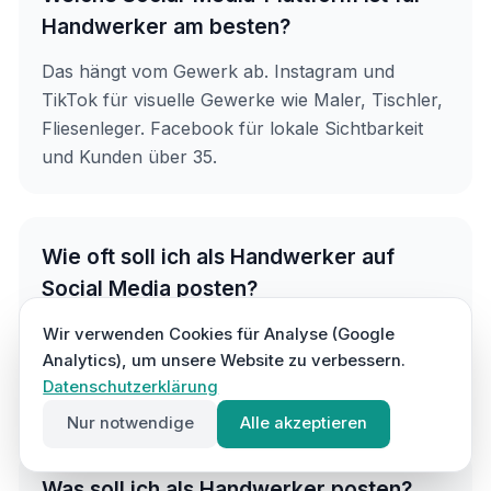
Handwerker am besten?
Das hängt vom Gewerk ab. Instagram und
TikTok für visuelle Gewerke wie Maler, Tischler,
Fliesenleger. Facebook für lokale Sichtbarkeit
und Kunden über 35.
Wie oft soll ich als Handwerker auf
Social Media posten?
3–5 Mal pro Woche auf Instagram, 2–3 Mal auf
Wir verwenden Cookies für Analyse (Google
TikTok, 2 Mal auf Facebook. Lieber regelmäßig
Analytics), um unsere Website zu verbessern.
Datenschutzerklärung
als perfekt.
Nur notwendige
Alle akzeptieren
Was soll ich als Handwerker posten?