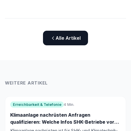
Alle Artikel
WEITERE ARTIKEL
Erreichbarkeit & Telefonie
4 Min.
Klimaanlage nachrüsten Anfragen
qualifizieren: Welche Infos SHK-Betriebe vor
der Besichtigung brauchen
Klimaanlage nachrüsten ist für SHK- und Klimatechnik-