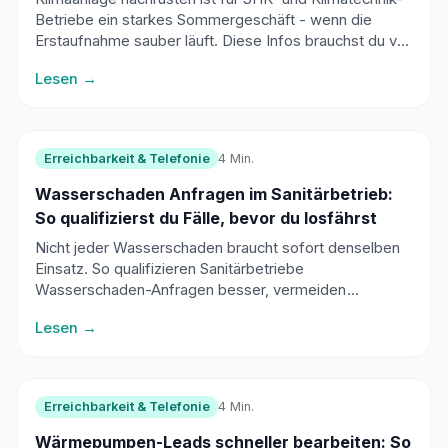
Betriebe ein starkes Sommergeschäft - wenn die
Erstaufnahme sauber läuft. Diese Infos brauchst du vor
der Besichtigung, um gute Leads schneller zu
Lesen →
erkennen.
Erreichbarkeit & Telefonie
4 Min.
Wasserschaden Anfragen im Sanitärbetrieb:
So qualifizierst du Fälle, bevor du losfährst
Nicht jeder Wasserschaden braucht sofort denselben
Einsatz. So qualifizieren Sanitärbetriebe
Wasserschaden-Anfragen besser, vermeiden
Leerfahrten und steuern Folgeschäden professioneller.
Lesen →
Erreichbarkeit & Telefonie
4 Min.
Wärmepumpen-Leads schneller bearbeiten: So