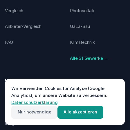
Vergleich
Photovoltaik
Anbieter-Vergleich
GaLa-Bau
FAQ
Klimatechnik
Alle 31 Gewerke →
UNTERNEHMEN
RECHTLICHES
Wir verwenden Cookies für Analyse (Google
Kundenstimmen
Datenschutz
Analytics), um unsere Website zu verbessern.
Datenschutzerklärung
Über uns
Impressum
Nur notwendige
Alle akzeptieren
Insights
AGB