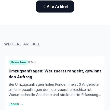
Alle Artikel
WEITERE ARTIKEL
Branchen
6 Min.
Umzugsanfragen: Wer zuerst rangeht, gewinnt
den Auftrag
Bei Umzugsanfragen holen Kunden meist 3 Angebote
ein und beauftragen den, der zuerst erreichbar ist.
Warum schnelle Annahme und strukturierte Erfassung
der Eckdaten über den Auftrag entscheiden - und wie
Lesen →
ein KI-Telefonassistent hilft.