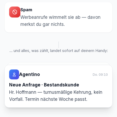
Spam
Werbeanrufe wimmelt sie ab — davon
merkst du gar nichts.
… und alles, was zählt, landet sofort auf deinem Handy:
Agentino
Mi. 16:30
Agentino
Do. 09:10
Neue Anfrage · Neukunde
Neue Anfrage · Bestandskunde
Fam. Neumann — Feuerstättenschau für
Hr. Hoffmann — turnusmäßige Kehrung, kein
neuen Kaminofen, Angebot gewünscht.
Vorfall. Termin nächste Woche passt.