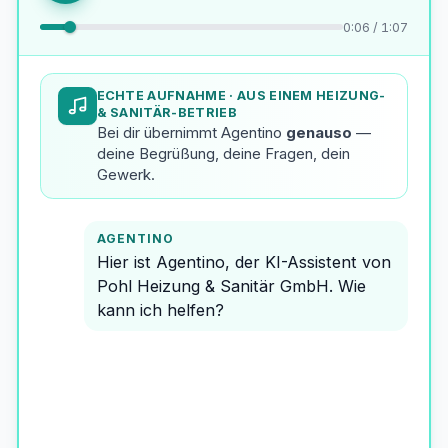
0:08 / 1:07
ECHTE AUFNAHME
· AUS EINEM HEIZUNG-
& SANITÄR-BETRIEB
Bei dir übernimmt Agentino
genauso
—
deine Begrüßung, deine Fragen, dein
Gewerk.
AGENTINO
Hier ist Agentino, der KI-Assistent von
Pohl Heizung & Sanitär GmbH. Wie
kann ich helfen?
ANRUFER
Hi, servus — Jürgen Kern mein Name.
Letztes Jahr hat der Betrieb eine
Heizungsanlage bei mir eingebaut. Ich
würde gerne eine jährliche Wartung