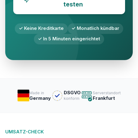
testen
✓ Keine Kreditkarte
✓ Monatlich kündbar
✓ In 5 Minuten eingerichtet
DSGVO
Made in
Serverstandort
Germany
Frankfurt
konform
UMSATZ-CHECK