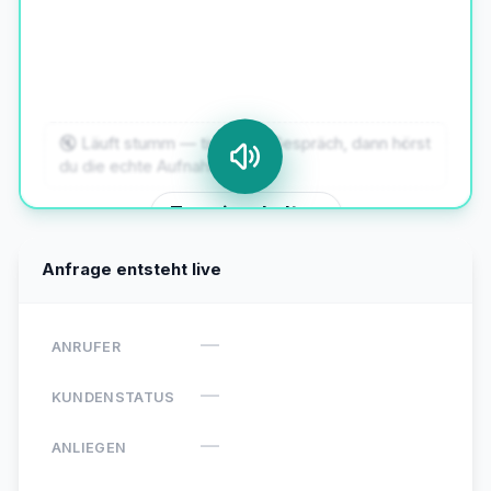
beauftragen — ist das grundsätzlich
möglich?
🔇 Läuft stumm — tipp aufs Gespräch, dann hörst
du die echte Aufnahme.
Ton einschalten
Anfrage entsteht live
—
ANRUFER
—
KUNDENSTATUS
—
ANLIEGEN