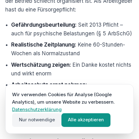
der Betrieb schlecht organisiert ist. Als Arbeitgeber
hast du eine Fürsorgepflicht:
Gefährdungsbeurteilung:
Seit 2013 Pflicht –
auch für psychische Belastungen (§ 5 ArbSchG)
Realistische Zeitplanung:
Keine 60-Stunden-
Wochen als Normalzustand
Wertschätzung zeigen:
Ein Danke kostet nichts
und wirkt enorm
Arbeitsschutz ernst nehmen:
Sicherheitsvorschriften
einhalten schützt auch
Wir verwenden Cookies für Analyse (Google
die Psyche
Analytics), um unsere Website zu verbessern.
Datenschutzerklärung
Offene Gesprächskultur:
Mitarbeiter müssen
Nur notwendige
Alle akzeptieren
sagen können, wenn es zu viel wird