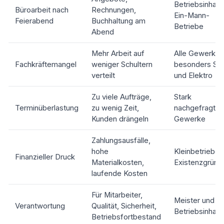
Betriebsinhabe
Büroarbeit nach
Rechnungen,
Ein-Mann-
Feierabend
Buchhaltung am
Betriebe
Abend
Mehr Arbeit auf
Alle Gewerke,
Fachkräftemangel
weniger Schultern
besonders SH
verteilt
und Elektro
Zu viele Aufträge,
Stark
Terminüberlastung
zu wenig Zeit,
nachgefragte
Kunden drängeln
Gewerke
Zahlungsausfälle,
hohe
Kleinbetriebe,
Finanzieller Druck
Materialkosten,
Existenzgründ
laufende Kosten
Für Mitarbeiter,
Meister und
Verantwortung
Qualität, Sicherheit,
Betriebsinhab
Betriebsfortbestand