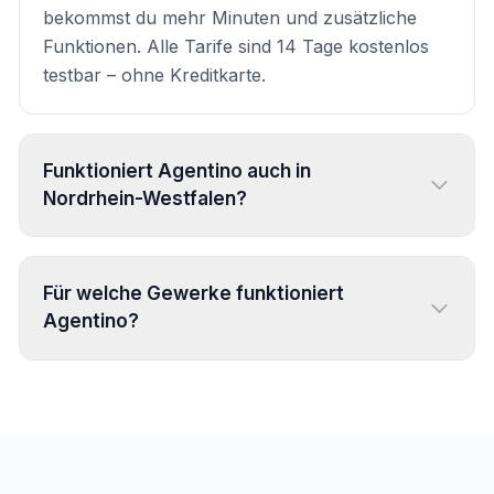
bekommst du mehr Minuten und zusätzliche
Funktionen. Alle Tarife sind 14 Tage kostenlos
testbar – ohne Kreditkarte.
Funktioniert Agentino auch in
Nordrhein-Westfalen?
Ja, Agentino funktioniert deutschlandweit. Die
automatische Einzugsgebiet-Prüfung stellt
Für welche Gewerke funktioniert
sicher, dass nur Anfragen aus deinem Gebiet
Agentino?
durchkommen – egal ob Düsseldorf, Neuss,
Meerbusch, Ratingen, Hilden oder Langenfeld.
Agentino unterstützt 31+ Handwerksgewerke
mit jeweils eigenen Profilen: Elektriker, Sanitär &
Heizung, Klimatechnik, Dachdecker, Maler,
Fliesenleger, Schreiner, Trockenbauer und viele
mehr. Jedes Profil kennt die Fachbegriffe deiner