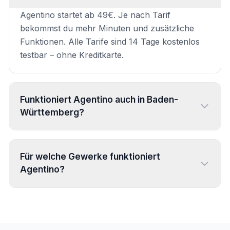
Agentino startet ab 49€. Je nach Tarif
bekommst du mehr Minuten und zusätzliche
Funktionen. Alle Tarife sind 14 Tage kostenlos
testbar – ohne Kreditkarte.
Funktioniert Agentino auch in Baden-
Württemberg?
Ja, Agentino funktioniert deutschlandweit. Die
automatische Einzugsgebiet-Prüfung stellt
Für welche Gewerke funktioniert
sicher, dass nur Anfragen aus deinem Gebiet
Agentino?
durchkommen – egal ob Schorndorf,
Waiblingen, Fellbach, Winnenden, Backnang
Agentino unterstützt 31+ Handwerksgewerke
oder Welzheim.
mit jeweils eigenen Profilen: Elektriker, Sanitär &
Heizung, Klimatechnik, Dachdecker, Maler,