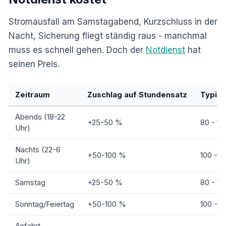
Stromausfall am Samstagabend, Kurzschluss in der
Nacht, Sicherung fliegt ständig raus - manchmal
muss es schnell gehen. Doch der
Notdienst
hat
seinen Preis.
Zeitraum
Zuschlag auf Stundensatz
Typisc
Abends (18-22
+25-50 %
80 - 1
Uhr)
Nachts (22-6
+50-100 %
100 - 1
Uhr)
Samstag
+25-50 %
80 - 1
Sonntag/Feiertag
+50-100 %
100 - 1
Anfahrt