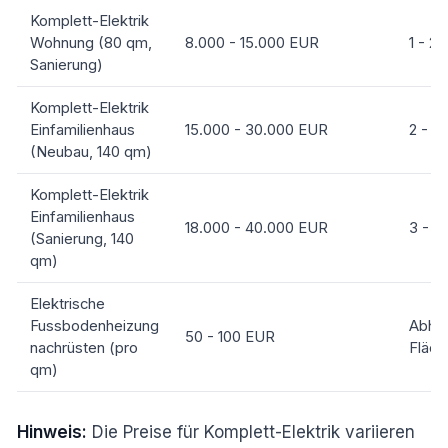
Komplett-Elektrik
Wohnung (80 qm,
8.000 - 15.000 EUR
1 - 2
Sanierung)
Komplett-Elektrik
Einfamilienhaus
15.000 - 30.000 EUR
2 - 4
(Neubau, 140 qm)
Komplett-Elektrik
Einfamilienhaus
18.000 - 40.000 EUR
3 - 6
(Sanierung, 140
qm)
Elektrische
Fussbodenheizung
Abhän
50 - 100 EUR
nachrüsten (pro
Fläch
qm)
Hinweis:
Die Preise für Komplett-Elektrik variieren