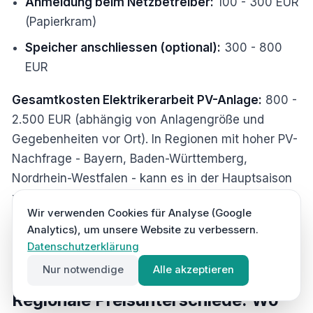
Anmeldung beim Netzbetreiber:
100 - 300 EUR
(Papierkram)
Speicher anschliessen (optional):
300 - 800
EUR
Gesamtkosten Elektrikerarbeit PV-Anlage:
800 -
2.500 EUR (abhängig von Anlagengröße und
Gegebenheiten vor Ort). In Regionen mit hoher PV-
Nachfrage - Bayern, Baden-Württemberg,
Nordrhein-Westfalen - kann es in der Hauptsaison
zu Wartezeiten kommen. Für
Elektrobetriebe
Wir verwenden Cookies für Analyse (Google
bedeutet das: Jeder verpasste Anruf kann ein
Analytics), um unsere Website zu verbessern.
verlorener PV-Auftrag im Wert von mehreren
Datenschutzerklärung
Tausend Euro sein.
Nur notwendige
Alle akzeptieren
Regionale Preisunterschiede: Wo