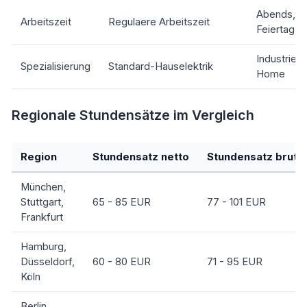
Abends, W
Arbeitszeit
Regulaere Arbeitszeit
Feiertag
Industrieel
Spezialisierung
Standard-Hauselektrik
Home
Regionale Stundensätze im Vergleich
Region
Stundensatz netto
Stundensatz brutto 
München,
Stuttgart,
65 - 85 EUR
77 - 101 EUR
Frankfurt
Hamburg,
Düsseldorf,
60 - 80 EUR
71 - 95 EUR
Köln
Berlin,