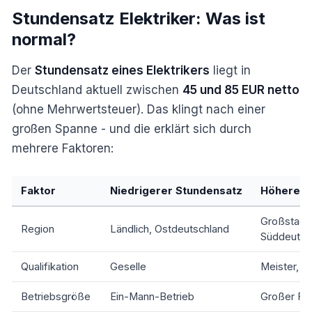
Stundensatz Elektriker: Was ist
normal?
Der
Stundensatz eines Elektrikers
liegt in
Deutschland aktuell zwischen
45 und 85 EUR netto
(ohne Mehrwertsteuer). Das klingt nach einer
großen Spanne - und die erklärt sich durch
mehrere Faktoren:
Faktor
Niedrigerer Stundensatz
Höherer 
Großstadt,
Region
Ländlich, Ostdeutschland
Süddeutsc
Qualifikation
Geselle
Meister, Sp
Betriebsgröße
Ein-Mann-Betrieb
Großer Fa