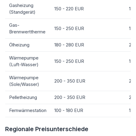
Gasheizung
150 - 220 EUR
180
(Standgerät)
Gas-
150 - 250 EUR
180
Brennwerttherme
Ölheizung
180 - 280 EUR
22
Wärmepumpe
150 - 250 EUR
180
(Luft-Wasser)
Wärmepumpe
200 - 350 EUR
25
(Sole/Wasser)
Pelletheizung
200 - 350 EUR
25
Fernwärmestation
100 - 180 EUR
120
Regionale Preisunterschiede