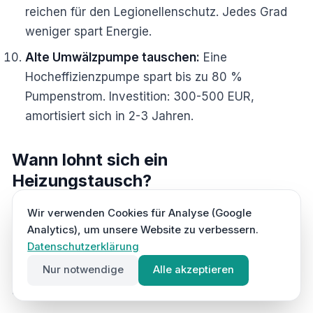
reichen für den Legionellenschutz. Jedes Grad
weniger spart Energie.
Alte Umwälzpumpe tauschen:
Eine
Hocheffizienzpumpe spart bis zu 80 %
Pumpenstrom. Investition: 300-500 EUR,
amortisiert sich in 2-3 Jahren.
Wann lohnt sich ein
Heizungstausch?
Irgendwann ist eine Heizung am Ende ihrer
Wir verwenden Cookies für Analyse (Google
Analytics), um unsere Website zu verbessern.
Lebensdauer. Aber wann ist der richtige Zeitpunkt
Datenschutzerklärung
für den Tausch? Diese Frage stellen sich
Hausbesitzer in ganz Deutschland - von Flensburg
Nur notwendige
Alle akzeptieren
bis Garmisch-Partenkirchen.