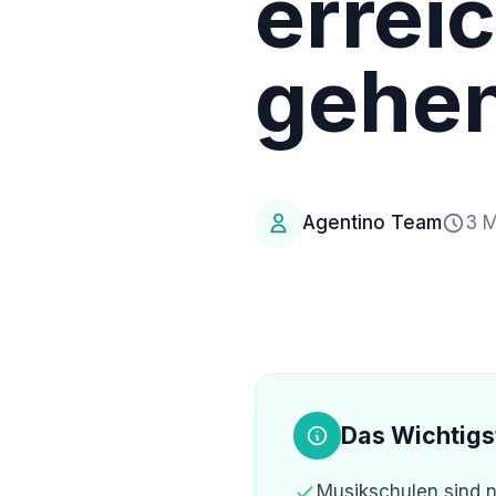
errei
gehen
Agentino Team
3 M
Das Wichtigs
Musikschulen sind n