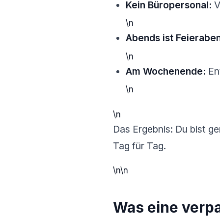
Kein Büropersonal:
V
\n
Abends ist Feierabe
\n
Am Wochenende:
Ent
\n
\n
Das Ergebnis: Du bist g
Tag für Tag.
\n\n
Was eine verpa