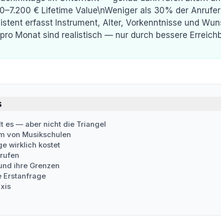
0–7.200 € Lifetime Value\nWeniger als 30% der Anrufer
istent erfasst Instrument, Alter, Vorkenntnisse und Wu
 pro Monat sind realistisch — nur durch bessere Erreichb
s
t es — aber nicht die Triangel
em von Musikschulen
e wirklich kostet
krufen
und ihre Grenzen
e Erstanfrage
xis