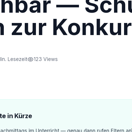
chbar — Sch
 zur Konkur
in. Lesezeit
123 Views
te in Kürze
achmittags im Unterricht — genau dann rufen Eltern an