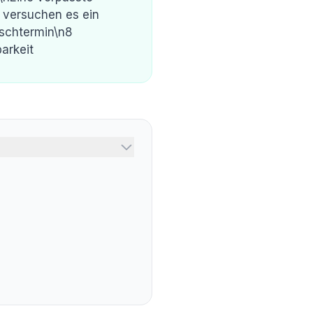
 versuchen es ein
nschtermin\n8
arkeit