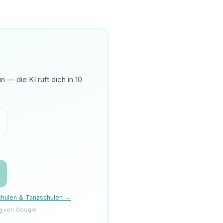
— die KI ruft dich in 10
chulen & Tanzschulen →
n
von Google.