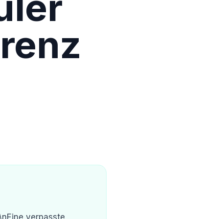
üler
renz
\nEine verpasste