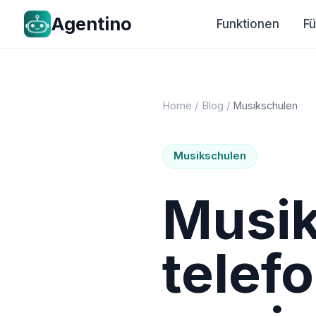
Agentino
Funktionen
F
Home
/
Blog
/
Musikschulen
Musikschulen
Musik
telef