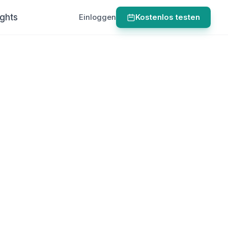
ights
Einloggen
Kostenlos testen
r