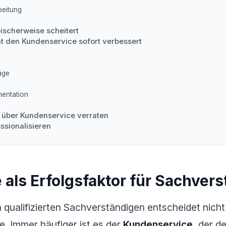
beitung
ischerweise scheitert
nt den Kundenservice sofort verbessert
äge
entation
über Kundenservice verraten
ssionalisieren
als Erfolgsfaktor für Sachver
 qualifizierten Sachverständigen entscheidet nicht 
. Immer häufiger ist es der
Kundenservice
, der d