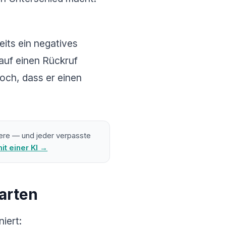
eits ein negatives
auf einen Rückruf
hoch, dass er einen
Leere — und jeder verpasste
it einer KI →
arten
iert: