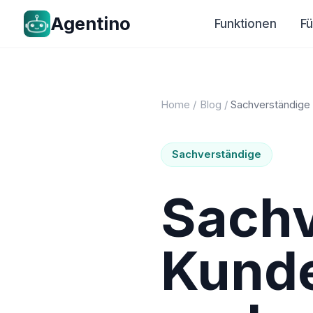
Agentino
Funktionen
F
Home
/
Blog
/
Sachverständige
Sachverständige
Sachv
Kund