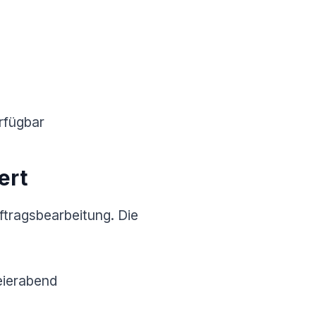
rfügbar
ert
ftragsbearbeitung. Die
eierabend