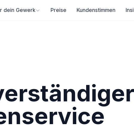
ür dein Gewerk
Preise
Kundenstimmen
Ins
erständige
enservice