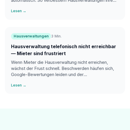
automatisch. So verbessern Hausverwaltungen ihre
Erreichbarkeit ohne zusätzliches Personal.
Lesen →
Hausverwaltungen
3 Min.
Hausverwaltung telefonisch nicht erreichbar
— Mieter sind frustriert
Wenn Mieter die Hausverwaltung nicht erreichen,
wächst der Frust schnell. Beschwerden häufen sich,
Google-Bewertungen leiden und der
Verwaltungsaufwand steigt. Erfahren Sie, warum
Lesen →
Erreichbarkeit das größte Problem moderner
Hausverwaltungen ist.