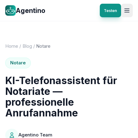
Agentino
Testen
Home
/
Blog
/
Notare
Notare
KI-Telefonassistent für
Notariate —
professionelle
Anrufannahme
Agentino Team