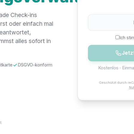
ade Check-ins
rst oder einfach mal
eantwortet,
Ich st
mst alles sofort in
Jetz
itkarte
DSGVO-konform
Kostenlos · Einma
Geschützt durch re
Nu
t