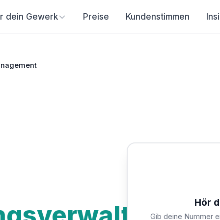
ür dein Gewerk
Preise
Kundenstimmen
Ins
anagement
Hör d
gsverwalter
Gib deine Nummer ein