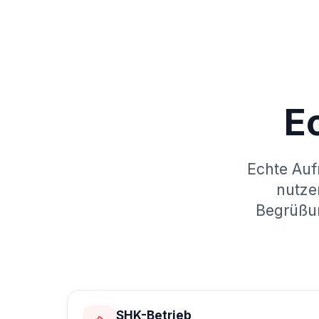
E
Echte Auf
nutze
Begrüßun
SHK-Betrieb